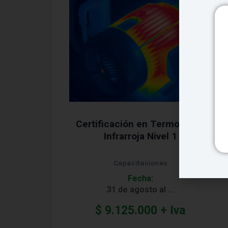
Certificación en Termografía
Infrarroja Nivel 1
Capacitaciones
Fecha:
31 de agosto al …
$
9.125.000
+ Iva