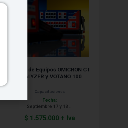
Manejo de Equipos OMICRON CT
ANALYZER y VOTANO 100
Capacitaciones
Fecha:
Septiembre 17 y 18 …
$
1.575.000
+ Iva