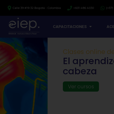
Ir
Calle 39 #19-32 Bogotá - Colombia
+601 486 4030
(+57)
al
contenido
CAPACITACIONES
ACE
Clases online de la vida real.
El aprendizaje te man
cabeza
Ver cursos