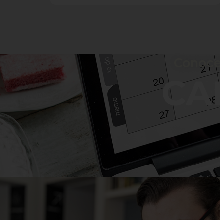
Conoce
CA