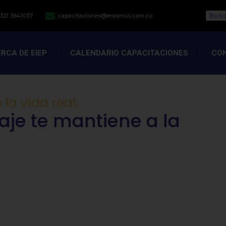
 321 3641037
capacitaciones@erasmus.com.co
Sear
RCA DE EIEP
CALENDARIO CAPACITACIONES
CO
tiene a la