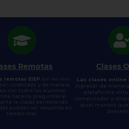
ases Remotas
Clases O
s remotas EIEP
son en vivo
Las clases online
tor conectado y de manera
ingresar de manera 
ea con todos los alumnos.
plataforma virt
mite hacerle preguntas al
computador o dispo
ante la clases permitiendo
igual manera que
das puedan ser resueltas en
presenc
tiempo real.