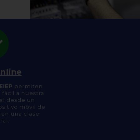
nline
 EIEP
permiten
fácil a nuestra
ual desde un
sitivo móvil de
 en una clase
ial.