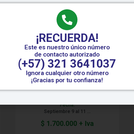
¡RECUERDA!
Este es nuestro único número
de contacto autorizado
(+57) 321 3641037
Ignora cualquier otro número
Protecciones Electricas Nivel 2
¡Gracias por tu confianza!
Capacitaciones
Fecha:
Septiembre 9 al 11 …
$
1.700.000
+ Iva