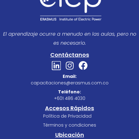
El aprendizaje ocurre a menudo en las aulas, pero no
es necesario.
Contáctanos
L
I
F
i
n
a
Email:
n
s
c
capacitaciones@erasmus.com.co
k
t
e
Teléfono:
e
a
b
+601 486 4030
d
g
o
Accesos Rápidos
i
r
o
Política de Privacidad
n
a
k
Términos y condiciones
m
Ubicación