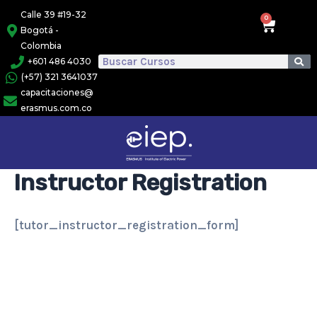
Ir
Calle 39 #19-32
0
Cart
al
Bogotá -
Colombia
contenido
Se
+601 486 4030
Search
(+57) 321 3641037
capacitaciones@
erasmus.com.co
Instructor Registration
[tutor_instructor_registration_form]