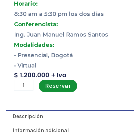
Horario:
8:30 am a 5:30 pm los dos días
Conferencista:
Ing. Juan Manuel Ramos Santos
Modalidades:
·
Presencial, Bogotá
·
Virtual
$
1.200.000
+ Iva
Manejo
Reservar
de
Equipo
para
Descripción
Pruebas
Información adicional
de