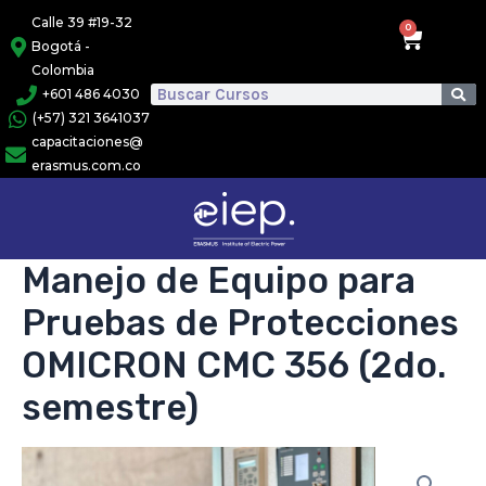
Ir
Calle 39 #19-32
0
Cart
al
Bogotá -
Colombia
contenido
Se
+601 486 4030
Search
(+57) 321 3641037
capacitaciones@
erasmus.com.co
Manejo de Equipo para
Pruebas de Protecciones
OMICRON CMC 356 (2do.
semestre)