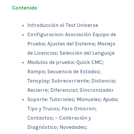
Protecciones
Contenido
OMICRON
CMC
Introducción al Test Universe
356
Configuracion: Asociación Equipo de
(2do.
Prueba; Ajustes del Sistema; Manejo
semestre)
de Licencias; Selección del Lenguaje
cantidad
Modulos de prueba: Quick CMC;
Rampa; Secuencia de Estados;
Tansplay; Sobrecorriente; Distancia;
Recierre; Diferencial; Sincronizador
Soporte: Tutoriales; Manuales; Ayuda;
Tips y Trucos; Foro Omicron;
Contactos; – Calibración y
Diagnóstico; Novedades;