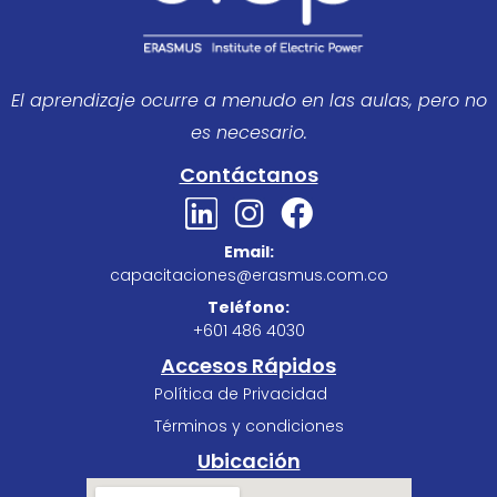
El aprendizaje ocurre a menudo en las aulas, pero no
es necesario.
Contáctanos
L
I
F
i
n
a
Email:
n
s
c
capacitaciones@erasmus.com.co
k
t
e
Teléfono:
e
a
b
+601 486 4030
d
g
o
Accesos Rápidos
i
r
o
Política de Privacidad
n
a
k
Términos y condiciones
m
Ubicación